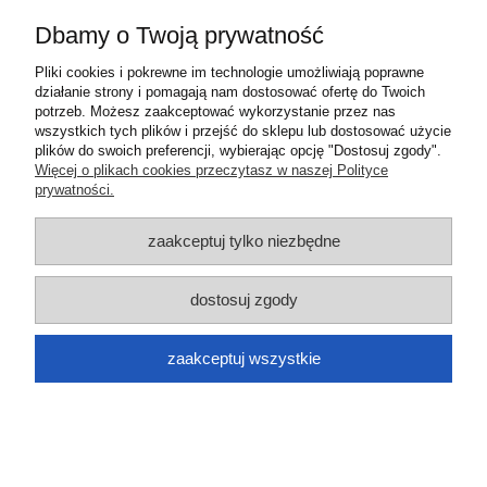
Informacje
Dbamy o Twoją prywatność
O nas
Pliki cookies i pokrewne im technologie umożliwiają poprawne
działanie strony i pomagają nam dostosować ofertę do Twoich
potrzeb. Możesz zaakceptować wykorzystanie przez nas
pokaż pełną wersję strony
wszystkich tych plików i przejść do sklepu lub dostosować użycie
plików do swoich preferencji, wybierając opcję "Dostosuj zgody".
Sklep internetowy Shoper.pl
Więcej o plikach cookies przeczytasz w naszej Polityce
prywatności.
zaakceptuj tylko niezbędne
dostosuj zgody
zaakceptuj wszystkie