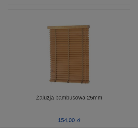
Żaluzja bambusowa 25mm
154,00 zł
do koszyka