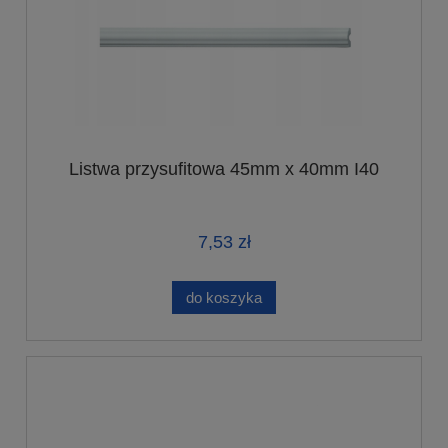
Listwa przysufitowa 45mm x 40mm I40
7,53 zł
do koszyka