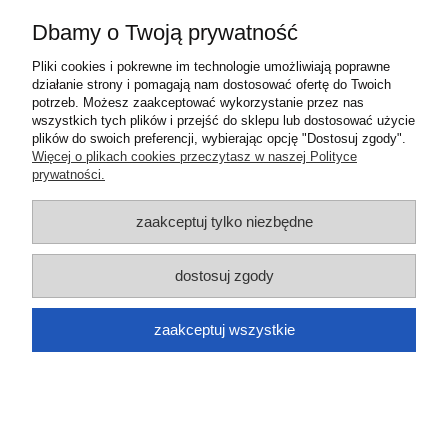
Informacje
Dbamy o Twoją prywatność
O nas
Pliki cookies i pokrewne im technologie umożliwiają poprawne
działanie strony i pomagają nam dostosować ofertę do Twoich
potrzeb. Możesz zaakceptować wykorzystanie przez nas
pokaż pełną wersję strony
wszystkich tych plików i przejść do sklepu lub dostosować użycie
plików do swoich preferencji, wybierając opcję "Dostosuj zgody".
Sklep internetowy Shoper.pl
Więcej o plikach cookies przeczytasz w naszej Polityce
prywatności.
zaakceptuj tylko niezbędne
dostosuj zgody
zaakceptuj wszystkie