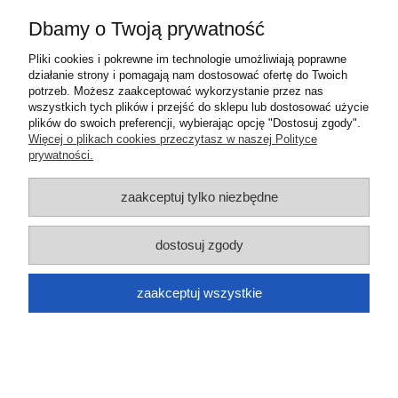
Informacje
Dbamy o Twoją prywatność
O nas
Pliki cookies i pokrewne im technologie umożliwiają poprawne
działanie strony i pomagają nam dostosować ofertę do Twoich
potrzeb. Możesz zaakceptować wykorzystanie przez nas
pokaż pełną wersję strony
wszystkich tych plików i przejść do sklepu lub dostosować użycie
plików do swoich preferencji, wybierając opcję "Dostosuj zgody".
Sklep internetowy Shoper.pl
Więcej o plikach cookies przeczytasz w naszej Polityce
prywatności.
zaakceptuj tylko niezbędne
dostosuj zgody
zaakceptuj wszystkie