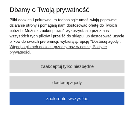
Informacje
Dbamy o Twoją prywatność
O nas
Pliki cookies i pokrewne im technologie umożliwiają poprawne
działanie strony i pomagają nam dostosować ofertę do Twoich
potrzeb. Możesz zaakceptować wykorzystanie przez nas
pokaż pełną wersję strony
wszystkich tych plików i przejść do sklepu lub dostosować użycie
plików do swoich preferencji, wybierając opcję "Dostosuj zgody".
Sklep internetowy Shoper.pl
Więcej o plikach cookies przeczytasz w naszej Polityce
prywatności.
zaakceptuj tylko niezbędne
dostosuj zgody
zaakceptuj wszystkie