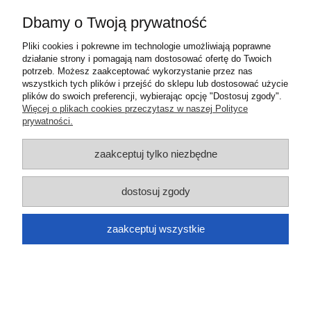
Informacje
Dbamy o Twoją prywatność
O nas
Pliki cookies i pokrewne im technologie umożliwiają poprawne
działanie strony i pomagają nam dostosować ofertę do Twoich
potrzeb. Możesz zaakceptować wykorzystanie przez nas
pokaż pełną wersję strony
wszystkich tych plików i przejść do sklepu lub dostosować użycie
plików do swoich preferencji, wybierając opcję "Dostosuj zgody".
Sklep internetowy Shoper.pl
Więcej o plikach cookies przeczytasz w naszej Polityce
prywatności.
zaakceptuj tylko niezbędne
dostosuj zgody
zaakceptuj wszystkie