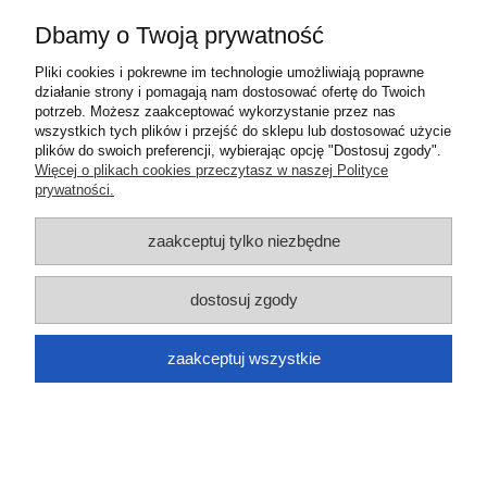
Informacje
Dbamy o Twoją prywatność
O nas
Pliki cookies i pokrewne im technologie umożliwiają poprawne
działanie strony i pomagają nam dostosować ofertę do Twoich
potrzeb. Możesz zaakceptować wykorzystanie przez nas
pokaż pełną wersję strony
wszystkich tych plików i przejść do sklepu lub dostosować użycie
plików do swoich preferencji, wybierając opcję "Dostosuj zgody".
Sklep internetowy Shoper.pl
Więcej o plikach cookies przeczytasz w naszej Polityce
prywatności.
zaakceptuj tylko niezbędne
dostosuj zgody
zaakceptuj wszystkie