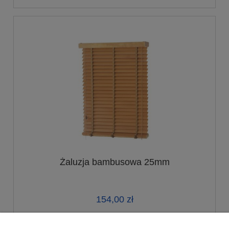
Żaluzja bambusowa 25mm
154,00 zł
do koszyka