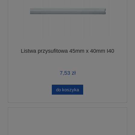
Listwa przysufitowa 45mm x 40mm I40
7,53 zł
do koszyka