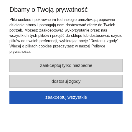
Informacje
Dbamy o Twoją prywatność
O nas
Pliki cookies i pokrewne im technologie umożliwiają poprawne
działanie strony i pomagają nam dostosować ofertę do Twoich
potrzeb. Możesz zaakceptować wykorzystanie przez nas
pokaż pełną wersję strony
wszystkich tych plików i przejść do sklepu lub dostosować użycie
plików do swoich preferencji, wybierając opcję "Dostosuj zgody".
Sklep internetowy Shoper.pl
Więcej o plikach cookies przeczytasz w naszej Polityce
prywatności.
zaakceptuj tylko niezbędne
dostosuj zgody
zaakceptuj wszystkie