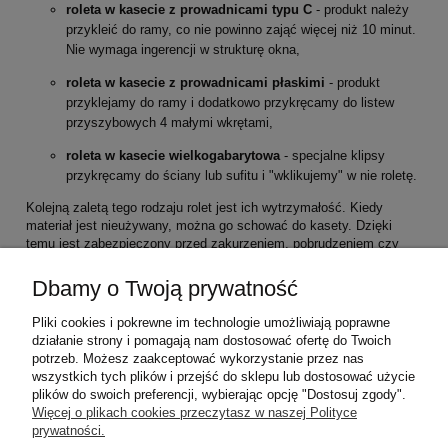
roleta w kasecie z prowadnicami typu C
- produkt należy
przykleić do ramy, co nie powinno zająć więcej niż 10 minut.
Nie wymaga ingerencji w strukturę okna,
roleta w kasecie z prowadnicami płaskimi
- produkt
przyklejamy do ramy i dodatkowo przykręcamy do listew
przyszybowych 4 małymi wkrętami,
roleta w kasecie wielkogabarytowa
- specjalne klipsy
przykręcamy do ściany lub sufitu i "wklikujemy" w nie roletę.
Kolejną zaletą tego rodzaju rolet jest ich wytrzymałość. Kiedy
materiał jest nieużywany, można go schować do kasety. Dzięki
temu jest zabezpieczony przed zakurzeniem, pobrudzeniem czy
uszkodzeniem mechanicznym. Jednocześnie w przypadku rolet z
prowadnicami chronią one przed niekontrolowanymi ruchami, dzięki
Dbamy o Twoją prywatność
czemu materiał się nie postrzępi. Te wszystkie cechy sprawiają, że
przeciętna żywotność rolet w kasecie jest dużo większa od
Pliki cookies i pokrewne im technologie umożliwiają poprawne
zwykłych rolet.
działanie strony i pomagają nam dostosować ofertę do Twoich
potrzeb. Możesz zaakceptować wykorzystanie przez nas
Zapraszamy do udanych zakupów!
wszystkich tych plików i przejść do sklepu lub dostosować użycie
plików do swoich preferencji, wybierając opcję "Dostosuj zgody".
Pomoc
Więcej o plikach cookies przeczytasz w naszej Polityce
prywatności.