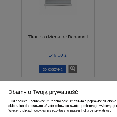
Tkanina dzień-noc Bahama I
149,00 zł
do koszyka
Dbamy o Twoją prywatność
Pomoc
Moje konto
Pliki cookies i pokrewne im technologie umożliwiają poprawne działan
Zwroty i reklamacje
Twoje zamówienia
sklepu lub dostosować użycie plików do swoich preferencji, wybierając 
Więcej o plikach cookies przeczytasz w naszej Polityce prywatności.
Regulamin
Ustawienia konta