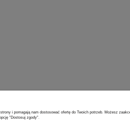
Płatności i dostawa
Informacje
ie strony i pomagają nam dostosować ofertę do Twoich potrzeb. Możesz zaakc
Formy płatności
Polityka prywatno
opcję "Dostosuj zgody".
Czas i koszty dostawy