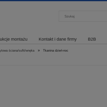
rukcje montażu
Kontakt i dane firmy
B2B
»
ytowa ściana/sufit/wnęka
Tkanina dzień-noc