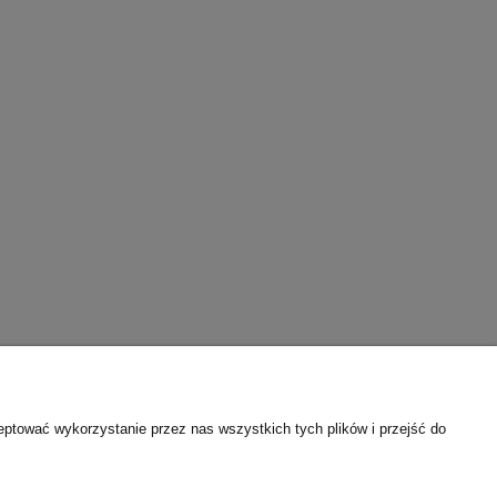
O nas
eptować wykorzystanie przez nas wszystkich tych plików i przejść do
ści
Kontakt i dane firmy
O firmie