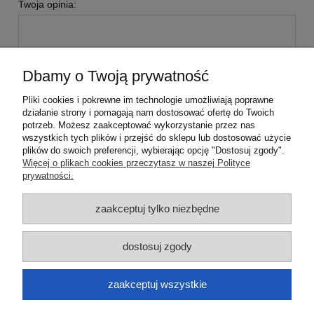
Twoja opinia:
Dbamy o Twoją prywatność
Pliki cookies i pokrewne im technologie umożliwiają poprawne
wyślij
działanie strony i pomagają nam dostosować ofertę do Twoich
potrzeb. Możesz zaakceptować wykorzystanie przez nas
wszystkich tych plików i przejść do sklepu lub dostosować użycie
plików do swoich preferencji, wybierając opcję "Dostosuj zgody".
Pomoc
Więcej o plikach cookies przeczytasz w naszej Polityce
prywatności.
Moje konto
zaakceptuj tylko niezbędne
Płatności i dostawa
dostosuj zgody
Informacje
zaakceptuj wszystkie
O nas