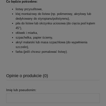
Co będzie potrzebne:
listwy przysufitowe,
klej montażowy do listew (np. polimerowy, akrylowy lub
dedykowany do styropianu/polistyrenu),
piła do listew lub skrzynka uciosowa (do cięcia pod kątem
45°),
ołówek i miarka,
szpachelka, papier ścierny,
akryl malarski lub masa szpachlowa (do wypełnienia
szczelin),
farba (jeśli chcesz pomalować listwy).
Opinie o produkcie (0)
Imię lub pseudonim: