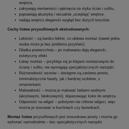
wnętrza,
zakrywają nierówności i pęknięcia na styku ścian i sufitu,
poprawiają akustykę i wizualnie „ocieplają” wnętrze,
nadają wnętrzu elegancki wygląd bez dużych kosztów.
Cechy listew przysufitowych ekstrudowanych:
Lekkość – są bardzo lekkie, co ułatwia montaż (nawet jedna
osoba może je bez problemu przykleić).
Gładka powierzchnia – po malowaniu dają elegancki,
estetyczny efekt.
Łatwy montaż – przykleja się je klejami montażowymi do
ściany i sufitu; nie wymagają specjalistycznych narzędzi.
Różnorodność wzorów – dostępne są zarówno proste,
minimalistyczne fasety, jak i bardziej ozdobne, z
ornamentami.
Malowalność – można je malować farbami wodnymi
(akrylowymi, lateksowymi), dopasowując kolor do wnętrza.
Odporność na wilgoć – polistyren nie chłonie wilgoci, więc
można je stosować w kuchniach czy łazienkach.
Montaż listew
przysufitowych jest stosunkowo prosty i można go
wykonać samodzielnie – bez specjalistycznych narzędzi.