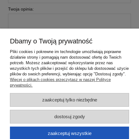
Twoja opinia:
Dbamy o Twoją prywatność
Pliki cookies i pokrewne im technologie umożliwiają poprawne
wyślij
działanie strony i pomagają nam dostosować ofertę do Twoich
potrzeb. Możesz zaakceptować wykorzystanie przez nas
wszystkich tych plików i przejść do sklepu lub dostosować użycie
plików do swoich preferencji, wybierając opcję "Dostosuj zgody".
Pomoc
Więcej o plikach cookies przeczytasz w naszej Polityce
prywatności.
Moje konto
zaakceptuj tylko niezbędne
Płatności i dostawa
dostosuj zgody
Informacje
zaakceptuj wszystkie
O nas