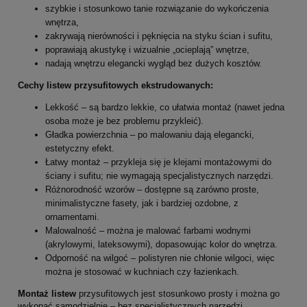
szybkie i stosunkowo tanie rozwiązanie do wykończenia
wnętrza,
zakrywają nierówności i pęknięcia na styku ścian i sufitu,
poprawiają akustykę i wizualnie „ocieplają” wnętrze,
nadają wnętrzu elegancki wygląd bez dużych kosztów.
Cechy listew przysufitowych ekstrudowanych:
Lekkość – są bardzo lekkie, co ułatwia montaż (nawet jedna
osoba może je bez problemu przykleić).
Gładka powierzchnia – po malowaniu dają elegancki,
estetyczny efekt.
Łatwy montaż – przykleja się je klejami montażowymi do
ściany i sufitu; nie wymagają specjalistycznych narzędzi.
Różnorodność wzorów – dostępne są zarówno proste,
minimalistyczne fasety, jak i bardziej ozdobne, z
ornamentami.
Malowalność – można je malować farbami wodnymi
(akrylowymi, lateksowymi), dopasowując kolor do wnętrza.
Odporność na wilgoć – polistyren nie chłonie wilgoci, więc
można je stosować w kuchniach czy łazienkach.
Montaż listew
przysufitowych jest stosunkowo prosty i można go
wykonać samodzielnie – bez specjalistycznych narzędzi.