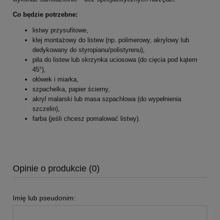
Co będzie potrzebne:
listwy przysufitowe,
klej montażowy do listew (np. polimerowy, akrylowy lub
dedykowany do styropianu/polistyrenu),
piła do listew lub skrzynka uciosowa (do cięcia pod kątem
45°),
ołówek i miarka,
szpachelka, papier ścierny,
akryl malarski lub masa szpachlowa (do wypełnienia
szczelin),
farba (jeśli chcesz pomalować listwy).
Opinie o produkcie (0)
Imię lub pseudonim: