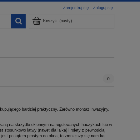
Zarejestruj się
Zaloguj się
Koszyk:
(pusty)
0
a kupującego bardziej praktyczny. Zarówno montaż inwazyjny,
szaną na skrzydle okiennym na regulowanych haczykach lub w
t stosunkowo łatwy (nawet dla laika) i rolety z pewnością
e jest po kątem prostym do okna, to zmniejszy się nam kąt