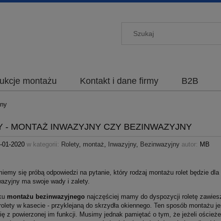
rukcje montażu
Kontakt i dane firmy
B2B
jny
 - MONTAŻ INWAZYJNY CZY BEZINWAZYJNY
-01-2020
w kategorii:
Rolety
,
montaż
,
Inwazyjny
,
Bezinwazyjny
autor:
MB
miemy się próbą odpowiedzi na pytanie, który rodzaj montażu rolet będzie dl
wazyjny ma swoje wady i zalety.
ku
montażu bezinwazyjnego
najczęściej mamy do dyspozycji roletę zawie
olety w kasecie - przyklejaną do skrzydła okiennego. Ten sposób montażu jes
ę z powierzonej im funkcji. Musimy jednak pamiętać o tym, że jeżeli oścież