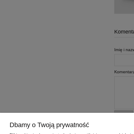
Komenta
Imię i naz
Komentarz
wyślij
Dbamy o Twoją prywatność