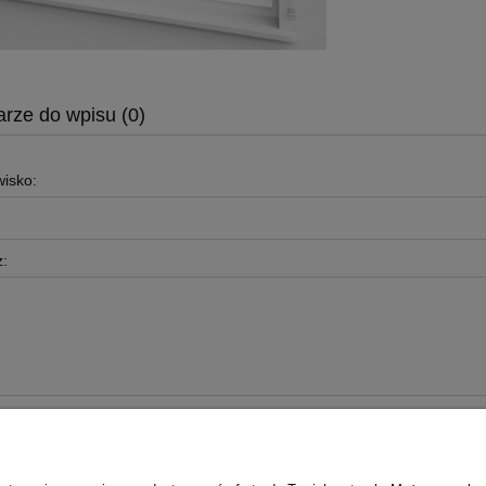
rze do wpisu (0)
wisko:
: