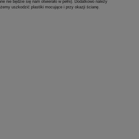
e nie będzie się nam otwierało w pełni). Dodatkowo należy
żemy uszkodzić plastiki mocujące i przy okazji ścianę.