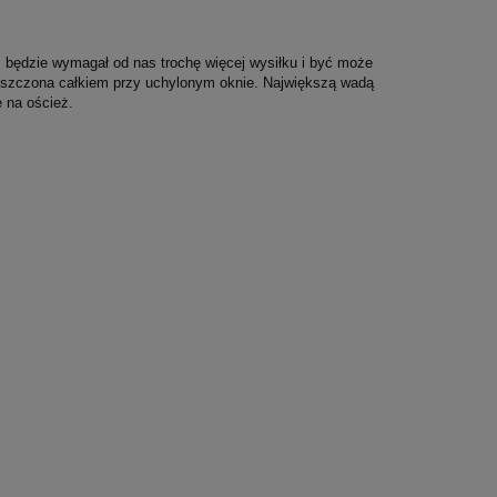
będzie wymagał od nas trochę więcej wysiłku i być może
uszczona całkiem przy uchylonym oknie. Największą wadą
 na oścież.