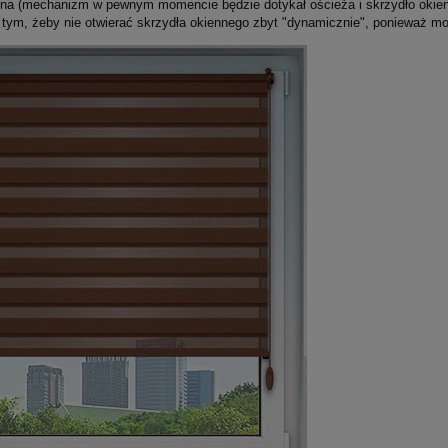
kna (mechanizm w pewnym momencie będzie dotykał ościeża i skrzydło okienn
 tym, żeby nie otwierać skrzydła okiennego zbyt "dynamicznie", ponieważ mo