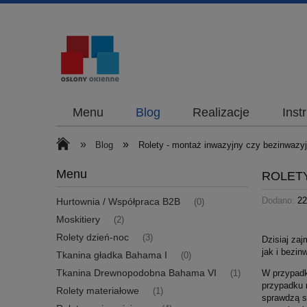
Menu
Blog
Realizacje
Inst
»
»
Blog
Rolety - montaż inwazyjny czy bezinwazy
Menu
ROLETY
Dodano:
22
Hurtownia / Współpraca B2B
(0)
Moskitiery
(2)
Rolety dzień-noc
(3)
Dzisiaj zaj
jak i bezin
Tkanina gładka Bahama I
(0)
Tkanina Drewnopodobna Bahama VI
W przypad
(1)
przypadku r
Rolety materiałowe
(1)
sprawdzą si