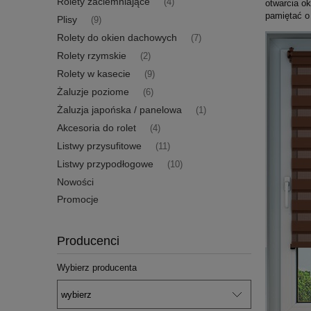
Rolety zaciemniające
(4)
otwarcia o
pamiętać o
Plisy
(9)
Rolety do okien dachowych
(7)
Rolety rzymskie
(2)
Rolety w kasecie
(9)
Żaluzje poziome
(6)
Żaluzja japońska / panelowa
(1)
Akcesoria do rolet
(4)
Listwy przysufitowe
(11)
Listwy przypodłogowe
(10)
Nowości
Promocje
Producenci
Wybierz producenta