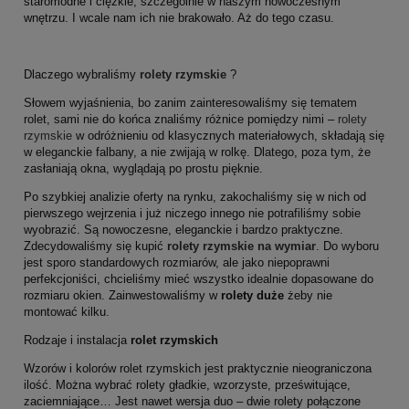
staromodne i ciężkie, szczególnie w naszym nowoczesnym
wnętrzu. I wcale nam ich nie brakowało. Aż do tego czasu.
Dlaczego wybraliśmy
rolety rzymskie
?
Słowem wyjaśnienia, bo zanim zainteresowaliśmy się tematem
rolet, sami nie do końca znaliśmy różnice pomiędzy nimi –
rolety
rzymskie
w odróżnieniu od klasycznych materiałowych, składają się
w eleganckie falbany, a nie zwijają w rolkę. Dlatego, poza tym, że
zasłaniają okna, wyglądają po prostu pięknie.
Po szybkiej analizie oferty na rynku, zakochaliśmy się w nich od
pierwszego wejrzenia i już niczego innego nie potrafiliśmy sobie
wyobrazić. Są nowoczesne, eleganckie i bardzo praktyczne.
Zdecydowaliśmy się kupić
rolety rzymskie na wymiar
. Do wyboru
jest sporo standardowych rozmiarów, ale jako niepoprawni
perfekcjoniści, chcieliśmy mieć wszystko idealnie dopasowane do
rozmiaru okien. Zainwestowaliśmy w
rolety duże
żeby nie
montować kilku.
Rodzaje i instalacja
rolet rzymskich
Wzorów i kolorów rolet rzymskich jest praktycznie nieograniczona
ilość. Można wybrać rolety gładkie, wzorzyste, prześwitujące,
zaciemniające… Jest nawet wersja duo – dwie rolety połączone