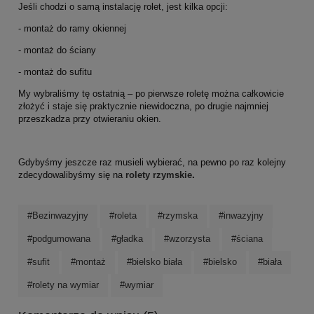
Jeśli chodzi o samą instalację rolet, jest kilka opcji:
- montaż do ramy okiennej
- montaż do ściany
- montaż do sufitu
My wybraliśmy tę ostatnią – po pierwsze roletę można całkowicie
złożyć i staje się praktycznie niewidoczna, po drugie najmniej
przeszkadza przy otwieraniu okien.
Gdybyśmy jeszcze raz musieli wybierać, na pewno po raz kolejny
zdecydowalibyśmy się na
rolety rzymskie
.
#Bezinwazyjny
#roleta
#rzymska
#inwazyjny
#podgumowana
#gładka
#wzorzysta
#ściana
#sufit
#montaż
#bielsko biała
#bielsko
#biała
#rolety na wymiar
#wymiar