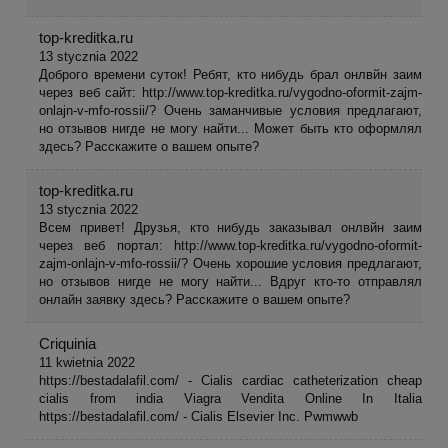
top-kreditka.ru
13 stycznia 2022
Доброго времени суток! Ребят, кто нибудь брал онлвйн заим
через веб сайт: http://www.top-kreditka.ru/vygodno-oformit-zajm-
onlajn-v-mfo-rossii/? Очень заманчивые условия предлагают,
но отзывов нигде не могу найти... Может быть кто оформлял
здесь? Расскажите о вашем опыте?
top-kreditka.ru
13 stycznia 2022
Всем привет! Друзья, кто нибудь заказывал онлвйн заим
через веб портал: http://www.top-kreditka.ru/vygodno-oformit-
zajm-onlajn-v-mfo-rossii/? Очень хорошие условия предлагают,
но отзывов нигде не могу найти... Вдруг кто-то отправлял
онлайн заявку здесь? Расскажите о вашем опыте?
Criquinia
11 kwietnia 2022
https://bestadalafil.com/ - Cialis cardiac catheterization cheap
cialis from india Viagra Vendita Online In Italia
https://bestadalafil.com/ - Cialis Elsevier Inc. Pwmwwb