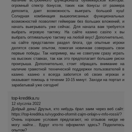
наличие встроенного функционала букмекерской конторы.
огромный спектр бонусов, таких как бонусы от размера
депозита, дает возможность выиграть большой куш!
Солидная комбинация вышеописанных функциональных
возможностей позволяет геймерам без больших вложений, и
начать выигрывать уже сейчас. Для начала вам требуется
выбрать игровую тактику. На сайте казино casino x вы
выбрать оптимальную тактику на любой вкус! Дополнительно,
на сайте представлен раздел блога, где опытные игроки
делятся своим опытом, помогая новичкам совершать свои
первые победы. Так например, мы не советуем сразу играть
на высоких ставках, так как это предполагает большие риски
проигрыша. Дополнительно, стоит обращать внимание на
наличие грамотной технической поддержки пользователей в
казино. казино x всегда заботится об своих игроках и
оказывает помощь в течении 10-15 минут. Заходи на портал и
зарабатывай уже сегодня!
top-kreditka.ru
12 stycznia 2022
Добрый день! Друзья, кто нибудь брал заим через веб сайт:
https://top-kreditka.ru/vygodno-oformit-zajm-onlajn-v-mfo-rossii/?
Очень хорошие условия предлагают, но отзывов нигде не
могу найти... Вдруг кто-то оформлял здесь? Поделитесь
опытом?