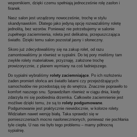
wspornikiem, dzięki czemu spełniają jednocześnie rolę zasłon i
firanek.
Nasz salon jest urządzony nowocześnie, trochę w stylu
skandynawskim. Dlatego jako jedyną opcję rozważaliśmy roletę
jednolitą, bez wzorów. Ponieważ nie potrzebujemy w salonie
zupełnego zaciemnienia, roleta jest delikatna, przepuszczająca
światło. Dzięki temu salon pozostał jasny i słoneczny.
Skoro już zdecydowaliśmy się na zakup rolet, od razu
zamontowaliśmy je również w sypialni. Do tej pory mieliśmy tam
zwykłe rolety materiałowe, przyznaję, założone trochę
prowizorycznie, z planem wymiany na coś ładniejszego.
Do sypialni wybraliśmy
rolety zaciemniające
. Po ich rozłożeniu
żaden promień słońca ani światło latarni czy przejeżdżających
samochodów nie przedostają się do wnętrza. Znacznie poprawiło to
komfort naszego snu. Sprawdziłam również w ciągu dnia, kiedy
zdarzyła mi się poobiednia drzemka. Całkowite zaciemnienie jest
możliwe dzięki temu, że są to
rolety podgumowane
.
Podgumowanie jest praktycznie niewidocznie, w kolorze rolety.
Widziałam nawet wersję białą. Taka sprawdzi się w
pomieszczeniach mocno nasłonecznionych, ponieważ nie pochłania
tyle ciepła. U nas nie było tego problemu – mamy północną
sypialnię.