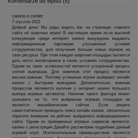
Komentarze do wpisu (5)
casino-x.center
7 stycznia 2022
Добрый день! Мы рады видеть вас на страницах главного
сайта об азартных играх! В настоящее время из-за высокой
конкуренции среди интернет казино вынуждены выдавать
информационным партнерам улучшенные условия
сотрудничества, для получения больше новых игроков на
свои ресурсы. При этом каждая азартная площадка пытается
дать нечто неповторимое в своих условиях сотрудничества.
Одним из таких особенностей является ускоренный процесс
снятия выигрыша. Для новичков этот процесс является
весьма важным. Поэтому успешные игроки выбирают онлайн
казино с быстрыми выводами. Дополнительно, важным
процессом являяется наличие у интернет казино большого
выбора игровых автоматов. Наличие такого фактора может
указывать на то, что выбранная игровая площадка не
является мошейническим сайтом. Если решите
самостоятельно проводить поиск онлайн казино, обязательно
обратите внимание на рейтинг выбранного информационного
сайта. Одним из проверенных игровых сервисов является:
казино х регистрация Давайте рассмотрим подробнее данный
игровой клуб. Исключительным приемуществом является