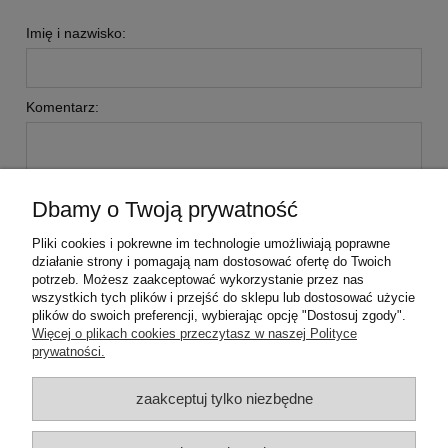
Imię i nazwisko:
Komentarz:
Dbamy o Twoją prywatność
Pliki cookies i pokrewne im technologie umożliwiają poprawne
wyślij
działanie strony i pomagają nam dostosować ofertę do Twoich
potrzeb. Możesz zaakceptować wykorzystanie przez nas
wszystkich tych plików i przejść do sklepu lub dostosować użycie
plików do swoich preferencji, wybierając opcję "Dostosuj zgody".
Pomoc
Więcej o plikach cookies przeczytasz w naszej Polityce
prywatności.
Moje konto
zaakceptuj tylko niezbędne
Płatności i dostawa