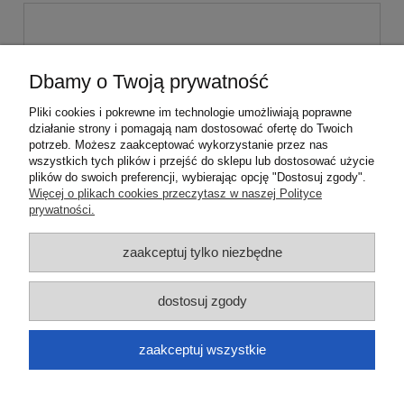
Dbamy o Twoją prywatność
Pliki cookies i pokrewne im technologie umożliwiają poprawne
wyślij
działanie strony i pomagają nam dostosować ofertę do Twoich
potrzeb. Możesz zaakceptować wykorzystanie przez nas
wszystkich tych plików i przejść do sklepu lub dostosować użycie
plików do swoich preferencji, wybierając opcję "Dostosuj zgody".
Pomoc
Więcej o plikach cookies przeczytasz w naszej Polityce
prywatności.
Moje konto
zaakceptuj tylko niezbędne
Płatności i dostawa
dostosuj zgody
Informacje
zaakceptuj wszystkie
O nas