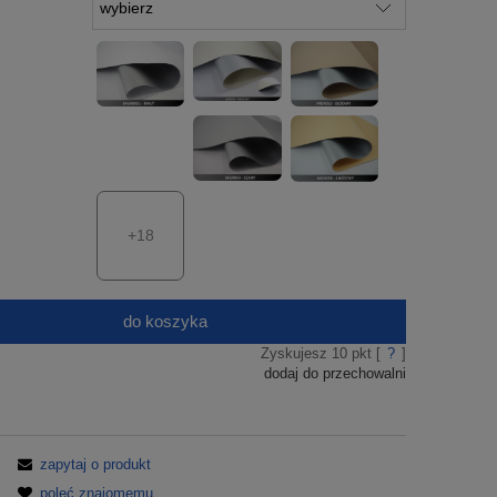
+18
do koszyka
Zyskujesz
10
pkt [
?
]
dodaj do przechowalni
zapytaj o produkt
poleć znajomemu