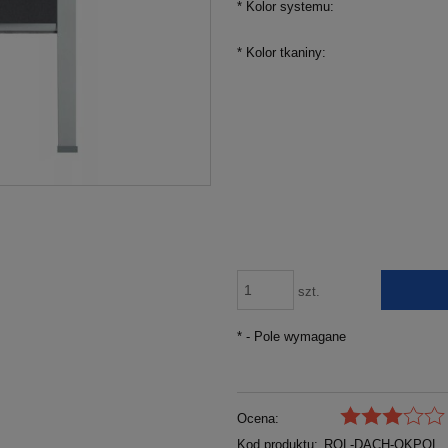
*
Kolor systemu:
*
Kolor tkaniny:
szt.
*
- Pole wymagane
Ocena:
Kod produktu:
ROL-DACH-OKPOL