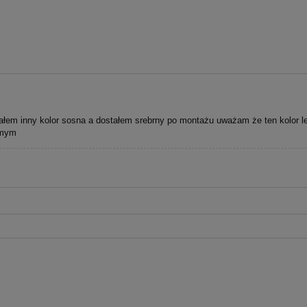
ałem inny kolor sosna a dostałem srebrny po montażu uważam że ten kolor lep
omym