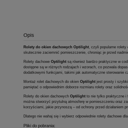
Opis
Rolety do okien dachowych
Optilight
, czyli popularne rolet
skutecznie zaciemnić pomieszczenie, chroniąc je przed nad
Rolety dachowe
Optilight
są również bardzo praktyczne w cod
dostępne są w różnych rodzajach i wzorach, co pozwala dopas
dodatkowymi funkcjami, takimi jak automatyczne sterowanie c
Montaż rolet dachowych do okien
Optilight
jest prosty i szyb
pamiętać o odpowiednim doborze rozmiaru rolety oraz solidnoś
Rolety do okien dachowych
Optilight
to nie tylko praktyczne 
można stworzyć przytulną atmosferę w pomieszczeniu oraz za
korzyściami, jakie przynoszą – od ochrony przed działaniem pr
Dlatego nie wahaj się i wybierz odpowiednie rolety dachowe dl
Pliki do pobrania: