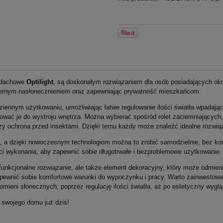
y dachowe
Optilight
, są doskonałym rozwiązaniem dla osób posiadających o
miernym nasłonecznieniem oraz zapewniając prywatność mieszkańcom.
ziennym użytkowaniu, umożliwiając łatwe regulowanie ilości światła wpadaj
ować je do wystroju wnętrza. Można wybierać spośród rolet zaciemniających
zy ochrona przed insektami. Dzięki temu każdy może znaleźć idealne rozwią
ki, a dzięki nowoczesnym technologiom można to zrobić samodzielnie, bez ko
ci wykonania, aby zapewnić sobie długotrwałe i bezproblemowe użytkowanie.
i funkcjonalne rozwiązanie, ale także element dekoracyjny, który może odmie
pewnić sobie komfortowe warunki do wypoczynku i pracy. Warto zainwestow
omieni słonecznych, poprzez regulację ilości światła, aż po estetyczny wyglą
a swojego domu już dziś!